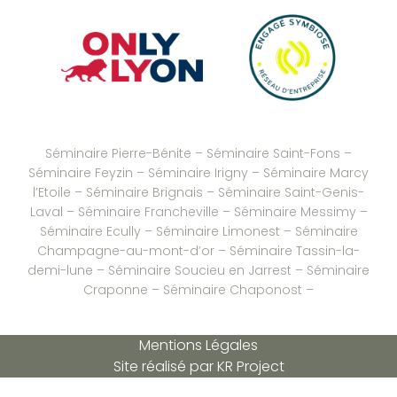
Séminaire Pierre-Bénite
–
Séminaire Saint-Fons
–
Séminaire Feyzin
–
Séminaire Irigny
–
Séminaire Marcy
l’Etoile
–
Séminaire Brignais
– Séminaire Saint-Genis-
Laval –
Séminaire Francheville
–
Séminaire Messimy
–
Séminaire Ecully
–
Séminaire Limonest
–
Séminaire
Champagne-au-mont-d’or
–
Séminaire Tassin-la-
demi-lune
–
Séminaire Soucieu en Jarrest
–
Séminaire
Craponne
–
Séminaire Chaponost
–
Mentions Légales
Site réalisé par
KR Project