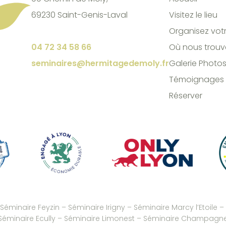
69230 Saint-Genis-Laval
Visitez le lieu
Organisez vot
04 72 34 58 66
Où nous trouv
seminaires@hermitagedemoly.fr
Galerie Photo
Témoignages
Réserver
Séminaire Feyzin
–
Séminaire Irigny
–
Séminaire Marcy l’Etoile
–
Séminaire Ecully
–
Séminaire Limonest
–
Séminaire Champagne