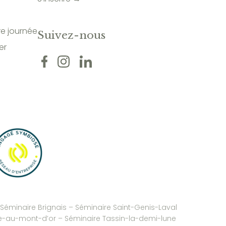
re journée
Suivez-nous
er
s
Séminaire Brignais
– Séminaire Saint-Genis-Laval
-au-mont-d’or
–
Séminaire Tassin-la-demi-lune