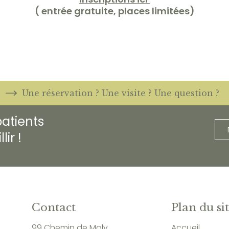
( entrée gratuite, places limitées)
Une réservation ? Une visite ? Une question ?
atients
ir !
Contact
Plan du si
99 Chemin de Moly,
Accueil