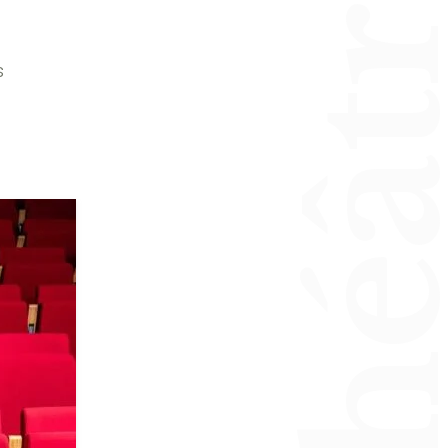
Invitation Théâtre – 
y
s