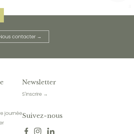
Nous contacter →
te
Newsletter
S'inscrire →
re journée
Suivez-nous
er
s