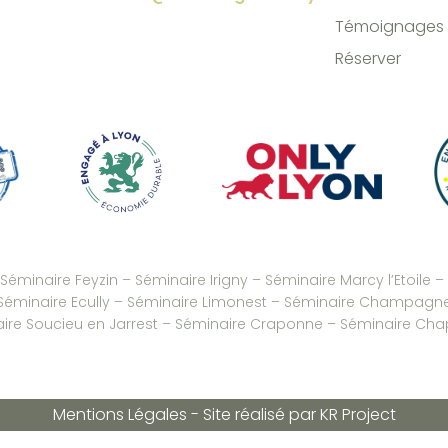
Témoignages
Réserver
Séminaire Feyzin
–
Séminaire Irigny
–
Séminaire Marcy l’Etoile
–
Séminaire Ecully
–
Séminaire Limonest
–
Séminaire Champagne
re Soucieu en Jarrest
–
Séminaire Craponne
–
Séminaire Cha
Mentions Légales
-
Site réalisé par
KR Project