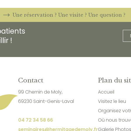
Une réservation ? Une visite ? Une question ?
atients
ir !
Contact
Plan du si
99 Chemin de Moly,
Accueil
69230 Saint-Genis-Laval
Visitez le lieu
Organisez vot
04 72 34 58 66
Où nous trouv
seminaires@hermitagedemoly.fr
Galerie Photo