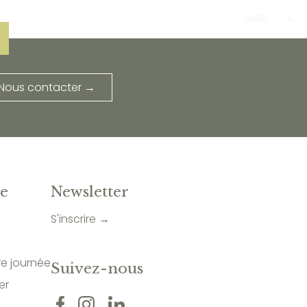
Nous contacter →
te
Newsletter
S'inscrire →
re journée
Suivez-nous
er
s