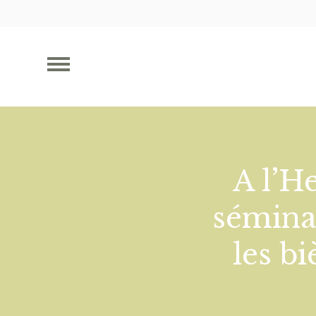
A l’H
sémina
les bi