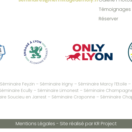
Témoignages
Réserver
Séminaire Feyzin
–
Séminaire Irigny
–
Séminaire Marcy l’Etoile
–
Séminaire Ecully
–
Séminaire Limonest
–
Séminaire Champagne
re Soucieu en Jarrest
–
Séminaire Craponne
–
Séminaire Cha
Mentions Légales
-
Site réalisé par
KR Project