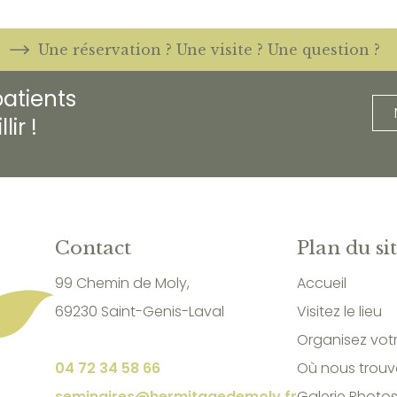
Une réservation ? Une visite ? Une question ?
atients
ir !
Contact
Plan du si
99 Chemin de Moly,
Accueil
69230 Saint-Genis-Laval
Visitez le lieu
Organisez vot
04 72 34 58 66
Où nous trouv
seminaires@hermitagedemoly.fr
Galerie Photo