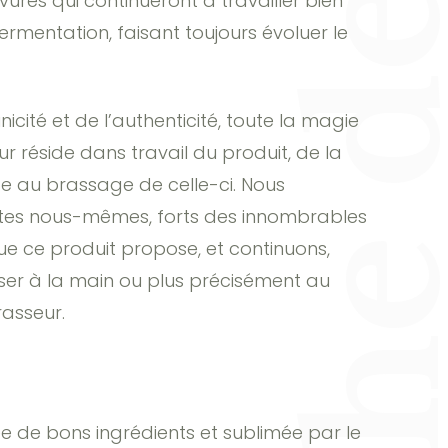
A l’Hermitage de Moly, espace de séminaire atypique proche de Lyon, les bières servies sont artisanales, 
vures qui continueront à travailler bien
fermentation, faisant toujours évoluer le
nicité et de l’authenticité, toute la magie
r réside dans travail du produit, de la
te au brassage de celle-ci. Nous
tes nous-mêmes, forts des innombrables
e ce produit propose, et continuons,
ser à la main ou plus précisément au
rasseur.
ée de bons ingrédients et sublimée par le