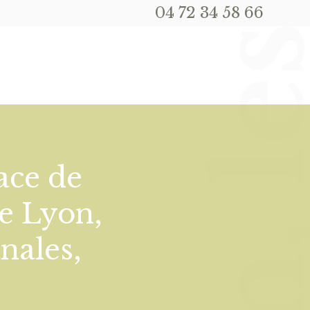
04 72 34 58 66
ace de
e Lyon,
anales,