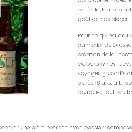
donc contenir des le
après la fin de la re
goût de nos bières.
Pour ce qui est de l’u
du métier de brasseu
création de la recet
élaborons nos recet
voyages gustatifs qu
après 18 ans, à bras
fourquet, l’outil du b
rtisanale : une bière brassée avec passion, compos